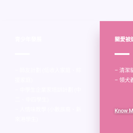
青少年發展
關愛被
– 師友計劃 (低收入家庭、綜
– 清潔
援家庭)
– 領犬
– 中學生企業家培訓計劃 (中
二、中四學生)
– 人情味教學 (小數族裔、新
Know M
來港學生)