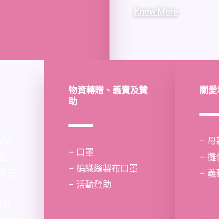
Know More
物資轉贈、義賣及贊
關愛
助
(獨
– 
– 口罩
症、
– 
– 編織縫製布口罩
風長
– 
– 活動贊助
(長