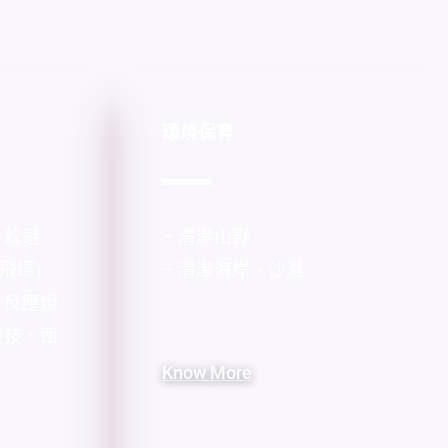
環境保育
、躲避
– 清潔山野
(飛環)
– 清潔海岸、沙灘
、反應燈
競技、西
Know More