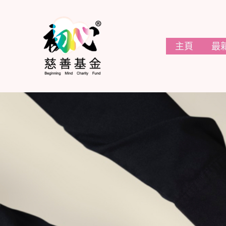
Skip
to
content
主頁
最