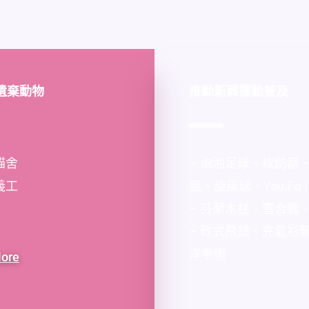
遺棄動物
推動新興運動普及
貓舍
– 泡泡足球、攻防箭
義工
盤、旋風球、You.Fo 
– 芬蘭木柱、雪合戰
– 軟式飛鏢、充氣衫
洋拳術
ore