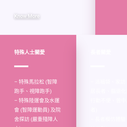
Know More
特殊人士關愛
長者關愛
– 特殊馬拉松 (智障
– 派福袋、家訪 
跑手、視障跑手)
居長者、腦退化
– 特殊陸運會及水運
行動不便、曾中
會 (智障運動員) 及院
者)
舍探訪 (嚴重殘障人
– 長者模仿體驗 